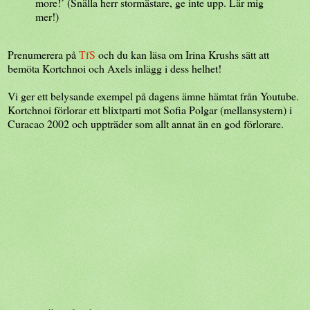
more!’ (Snälla herr stormästare, ge inte upp. Lär mig
mer!)
Prenumerera på
TfS
och du kan läsa om Irina Krushs sätt att
bemöta Kortchnoi och Axels inlägg i dess helhet!
Vi ger ett belysande exempel på dagens ämne hämtat från Youtube.
Kortchnoi förlorar ett blixtparti mot Sofia Polgar (mellansystern) i
Curacao 2002 och uppträder som allt annat än en god förlorare.