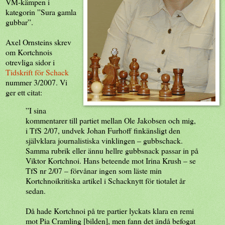
VM-kämpen i
kategorin ”Sura gamla
gubbar”.
Axel Ornsteins skrev
om Kortchnois
otrevliga sidor i
Tidskrift för Schack
nummer 3/2007. Vi
ger ett citat:
”I sina
kommentarer till partiet mellan Ole Jakobsen och mig,
i TfS 2/07, undvek Johan Furhoff finkänsligt den
självklara journalistiska vinklingen – gubbschack.
Samma rubrik eller ännu hellre gubbsnack passar in på
Viktor Kortchnoi. Hans beteende mot Irina Krush – se
TfS nr 2/07 – förvånar ingen som läste min
Kortchnoikritiska artikel i Schacknytt för tiotalet år
sedan.
Då hade Kortchnoi på tre partier lyckats klara en remi
mot Pia Cramling [bilden], men fann det ändå befogat