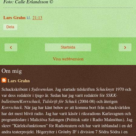
Foto: Calle Erlandsson ©
Lars Grahn
kl.
21:13
Dela
‹
›
Startsida
Visa webbversion
Om mig
Lars Grahn
Schackskribent i
Sydsvenskan
. Jag startade tidskriften
Schacknytt
1970 och
var dess redaktör i tjugo år. Sedan har jag varit redaktör för
SSKK-
bulletinen/Korrschack
,
Tidskrift för Schack
(2004-08) och återigen
Korrschack
. När jag har känt behov av att komma bort från schackvärlden
har det mest blivit radio. Jag har varit kåsör i riksradions Karlavagnen och
programledare i Maliciösa Salongen (Politisk satir i Radio Malmöhus). Jag
skrev ”Kärleksfunktionen” för Radioteatern och har varit inblandad i en del
andra teaterprojekt. Högerytter i Grönby IF i division 7 Södra Södra i en