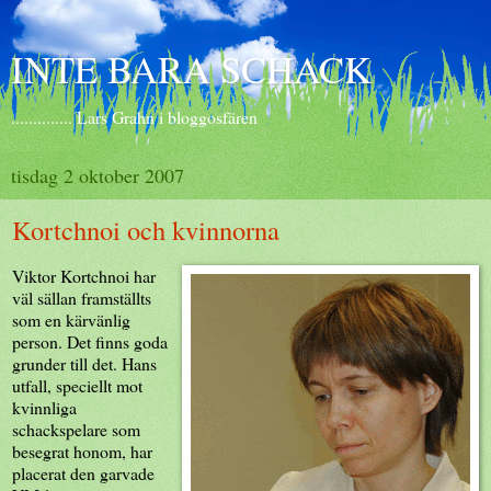
INTE BARA SCHACK
.............. Lars Grahn i bloggosfären
tisdag 2 oktober 2007
Kortchnoi och kvinnorna
Viktor Kortchnoi har
väl sällan framställts
som en kärvänlig
person. Det finns goda
grunder till det. Hans
utfall, speciellt mot
kvinnliga
schackspelare som
besegrat honom, har
placerat den garvade