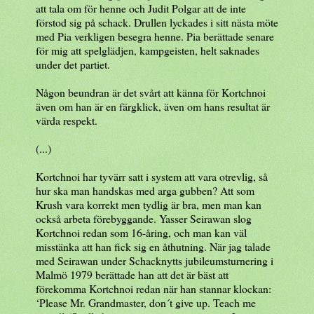
att tala om för henne och Judit Polgar att de inte
förstod sig på schack. Drullen lyckades i sitt nästa möte
med Pia verkligen besegra henne. Pia berättade senare
för mig att spelglädjen, kampgeisten, helt saknades
under det partiet.
Någon beundran är det svårt att känna för Kortchnoi
även om han är en färgklick, även om hans resultat är
värda respekt.
(...)
Kortchnoi har tyvärr satt i system att vara otrevlig, så
hur ska man handskas med arga gubben? Att som
Krush vara korrekt men tydlig är bra, men man kan
också arbeta förebyggande. Yasser Seirawan slog
Kortchnoi redan som 16-åring, och man kan väl
misstänka att han fick sig en åthutning. När jag talade
med Seirawan under Schacknytts jubileumsturnering i
Malmö 1979 berättade han att det är bäst att
förekomma Kortchnoi redan när han stannar klockan:
‘Please Mr. Grandmaster, don´t give up. Teach me